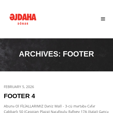
ARCHIVES:
FOOTER
FEBRUARY 5, 2026
FOOTER 4
Abunə Ol FİLİALLARIMIZ Dəniz Mall - 3-cü mərtəbə Cəfər
Cabbarlı 50 (Caspian Plaza) Nəcəfqulu Rəfiyev 17A (Xətai) Gəncə