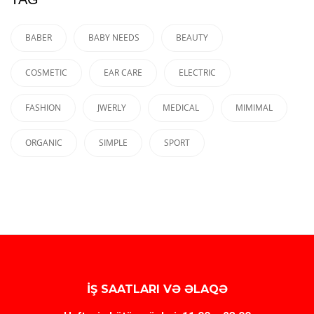
BABER
BABY NEEDS
BEAUTY
COSMETIC
EAR CARE
ELECTRIC
FASHION
JWERLY
MEDICAL
MIMIMAL
ORGANIC
SIMPLE
SPORT
İŞ SAATLARI VƏ ƏLAQƏ