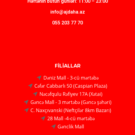
Həftənin bütün günləri: 11:00 – 23:00
info@ajdaha.az
055 203 77 70
FİLİALLAR
Dəniz Mall - 3-cü mərtəbə
Cəfər Cabbarlı 50 (Caspian Plaza)
Nəcəfqulu Rəfiyev 17A (Xətai)
Gəncə Mall - 3 mərtəbə (Gəncə şəhəri)
C. Naxçıvanski (Neftçilər 8km Bazarı)
28 Mall -4-cü mərtəbə
Gənclik Mall