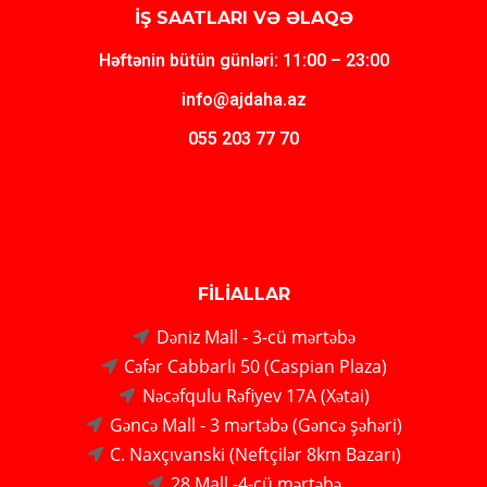
İŞ SAATLARI VƏ ƏLAQƏ
Həftənin bütün günləri: 11:00 – 23:00
info@ajdaha.az
055 203 77 70
FİLİALLAR
Dəniz Mall - 3-cü mərtəbə
Cəfər Cabbarlı 50 (Caspian Plaza)
Nəcəfqulu Rəfiyev 17A (Xətai)
Gəncə Mall - 3 mərtəbə (Gəncə şəhəri)
C. Naxçıvanski (Neftçilər 8km Bazarı)
28 Mall -4-cü mərtəbə