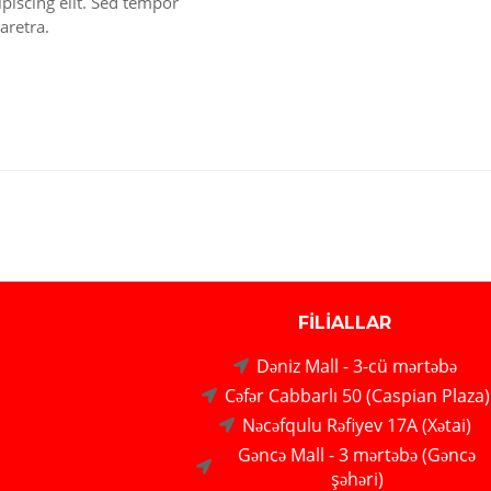
piscing elit. Sed tempor
aretra.
FİLİALLAR
Dəniz Mall - 3-cü mərtəbə
Cəfər Cabbarlı 50 (Caspian Plaza)
Nəcəfqulu Rəfiyev 17A (Xətai)
Gəncə Mall - 3 mərtəbə (Gəncə
şəhəri)