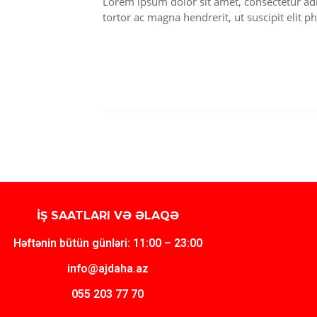
Lorem ipsum dolor sit amet, consectetur adi
tortor ac magna hendrerit, ut suscipit elit ph
İŞ SAATLARI VƏ ƏLAQƏ
Həftənin bütün günləri: 11:00 – 23:00
info@ajdaha.az
055 203 77 70