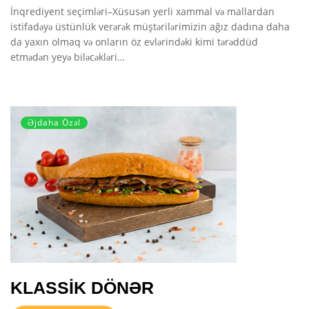
İnqrediyent seçimləri–Xüsusən yerli xammal və mallardan
istifadəyə üstünlük verərək müştərilərimizin ağız dadına daha
da yaxın olmaq və onların öz evlərindəki kimi tərəddüd
etmədən yeyə biləcəkləri…
Əjdaha Özəl
KLASSİK DÖNƏR