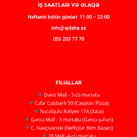
İŞ SAATLARI VƏ ƏLAQƏ
Həftənin bütün günləri: 11:00 – 23:00
info@ajdaha.az
055 203 77 70
FİLİALLAR
Dəniz Mall - 3-cü mərtəbə
Cəfər Cabbarlı 50 (Caspian Plaza)
Nəcəfqulu Rəfiyev 17A (Xətai)
Gəncə Mall - 3 mərtəbə (Gəncə şəhəri)
C. Naxçıvanski (Neftçilər 8km Bazarı)
28 Mall -4-cü mərtəbə