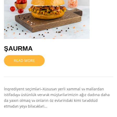
ŞAURMA
READ MORE
İnqrediyent seçimləri–Xüsusən yerli xammal və mallardan
istifadəyə üstünlük verərək müştərilərimizin ağız dadına daha
da yaxın olmaq və onların öz evlərindəki kimi tərəddüd
etmədən yeyə biləcəkləri…