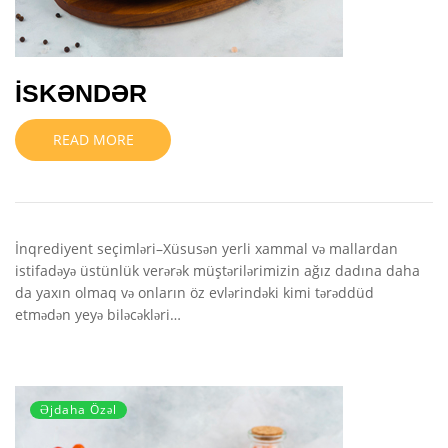
İSKƏNDƏR
READ MORE
İnqrediyent seçimləri–Xüsusən yerli xammal və mallardan
istifadəyə üstünlük verərək müştərilərimizin ağız dadına daha
da yaxın olmaq və onların öz evlərindəki kimi tərəddüd
etmədən yeyə biləcəkləri…
Əjdaha Özəl