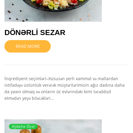
DÖNƏRLİ SEZAR
READ MORE
İnqrediyent seçimləri–Xüsusən yerli xammal və mallardan
istifadəyə üstünlük verərək müştərilərimizin ağız dadına daha
da yaxın olmaq və onların öz evlərindəki kimi tərəddüd
etmədən yeyə biləcəkləri…
Əjdaha Özəl