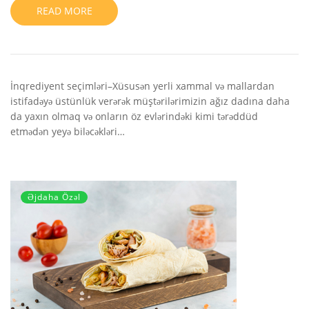
READ MORE
İnqrediyent seçimləri–Xüsusən yerli xammal və mallardan
istifadəyə üstünlük verərək müştərilərimizin ağız dadına daha
da yaxın olmaq və onların öz evlərindəki kimi tərəddüd
etmədən yeyə biləcəkləri…
Əjdaha Özəl