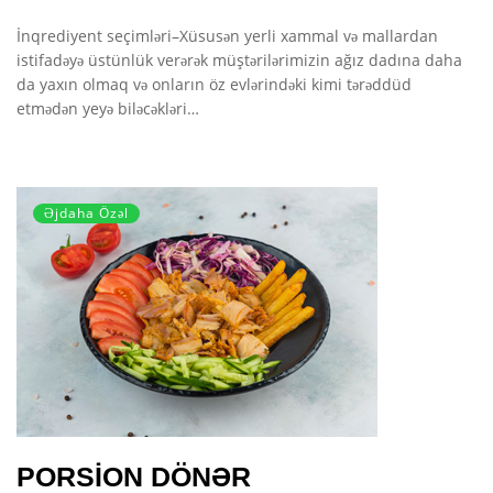
İnqrediyent seçimləri–Xüsusən yerli xammal və mallardan
istifadəyə üstünlük verərək müştərilərimizin ağız dadına daha
da yaxın olmaq və onların öz evlərindəki kimi tərəddüd
etmədən yeyə biləcəkləri…
Əjdaha Özəl
PORSİON DÖNƏR