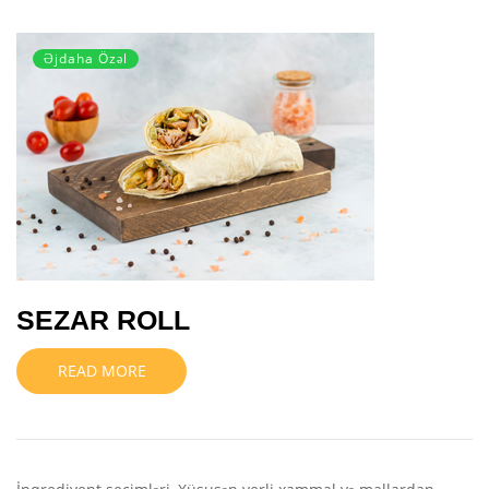
Əjdaha Özəl
SEZAR ROLL
READ MORE