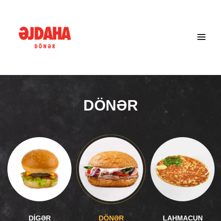
DÖNƏR
DİGƏR
DÖNƏR
LAHMACUN