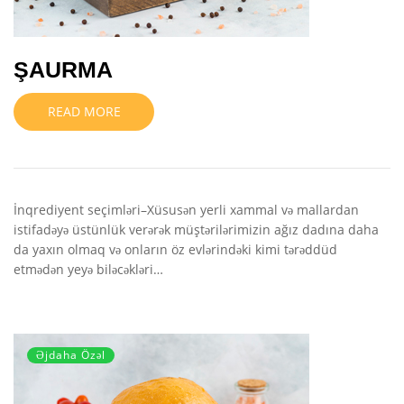
ŞAURMA
READ MORE
İnqrediyent seçimləri–Xüsusən yerli xammal və mallardan
istifadəyə üstünlük verərək müştərilərimizin ağız dadına daha
da yaxın olmaq və onların öz evlərindəki kimi tərəddüd
etmədən yeyə biləcəkləri…
Əjdaha Özəl