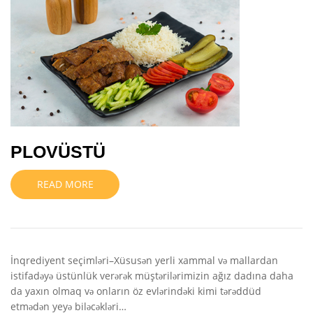
PLOVÜSTÜ
READ MORE
İnqrediyent seçimləri–Xüsusən yerli xammal və mallardan
istifadəyə üstünlük verərək müştərilərimizin ağız dadına daha
da yaxın olmaq və onların öz evlərindəki kimi tərəddüd
etmədən yeyə biləcəkləri…