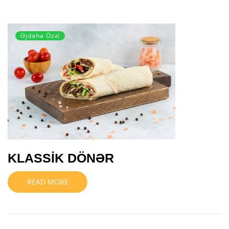
Əjdaha Özəl
KLASSİK DÖNƏR
READ MORE