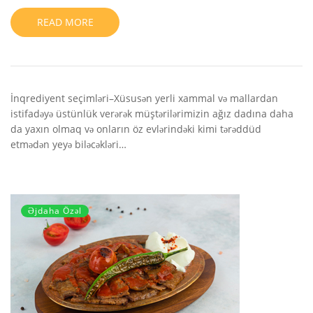
READ MORE
İnqrediyent seçimləri–Xüsusən yerli xammal və mallardan
istifadəyə üstünlük verərək müştərilərimizin ağız dadına daha
da yaxın olmaq və onların öz evlərindəki kimi tərəddüd
etmədən yeyə biləcəkləri…
Əjdaha Özəl