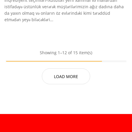
İnqrediyent seçimləri–Xüsusən yerli xammal və mallardan
istifadəyə üstünlük verərək müştərilərimizin ağız dadına daha
da yaxın olmaq və onların öz evlərindəki kimi tərəddüd
etmədən yeyə biləcəkləri…
Showing 1–12 of 15 item(s)
LOAD MORE