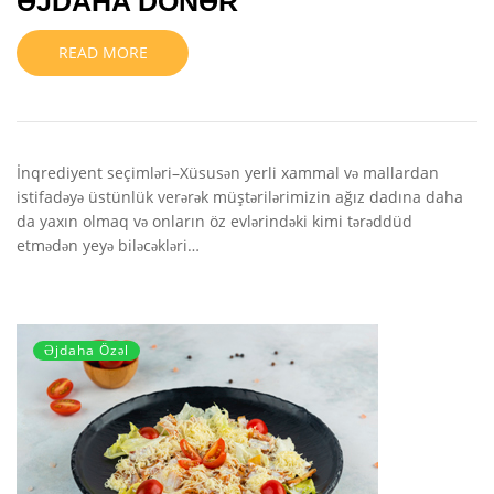
ƏJDAHA DÖNƏR
READ MORE
İnqrediyent seçimləri–Xüsusən yerli xammal və mallardan
istifadəyə üstünlük verərək müştərilərimizin ağız dadına daha
da yaxın olmaq və onların öz evlərindəki kimi tərəddüd
etmədən yeyə biləcəkləri…
Əjdaha Özəl