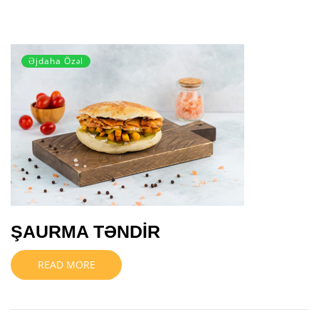
Əjdaha Özəl
ŞAURMA TƏNDİR
READ MORE