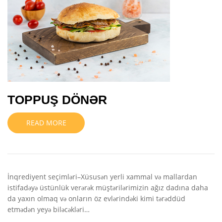
TOPPUŞ DÖNƏR
READ MORE
İnqrediyent seçimləri–Xüsusən yerli xammal və mallardan
istifadəyə üstünlük verərək müştərilərimizin ağız dadına daha
da yaxın olmaq və onların öz evlərindəki kimi tərəddüd
etmədən yeyə biləcəkləri…