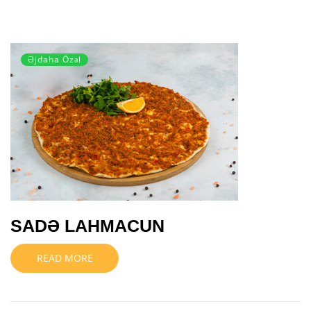
Əjdaha Özəl
SADƏ LAHMACUN
READ MORE