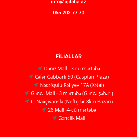
info@ajdaha.az
055 203 77 70
FİLİALLAR
Dəniz Mall - 3-cü mərtəbə
Cəfər Cabbarlı 50 (Caspian Plaza)
Nəcəfqulu Rəfiyev 17A (Xətai)
Gəncə Mall - 3 mərtəbə (Gəncə şəhəri)
C. Naxçıvanski (Neftçilər 8km Bazarı)
28 Mall -4-cü mərtəbə
Gənclik Mall