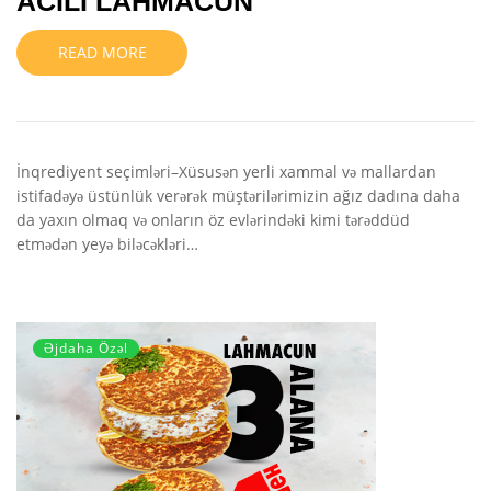
ACILI LAHMACUN
READ MORE
İnqrediyent seçimləri–Xüsusən yerli xammal və mallardan
istifadəyə üstünlük verərək müştərilərimizin ağız dadına daha
da yaxın olmaq və onların öz evlərindəki kimi tərəddüd
etmədən yeyə biləcəkləri…
Əjdaha Özəl