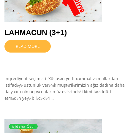
LAHMACUN (3+1)
READ MORE
İnqrediyent seçimləri–Xüsusən yerli xammal və mallardan
istifadəyə üstünlük verərək müştərilərimizin ağız dadına daha
da yaxın olmaq və onların öz evlərindəki kimi tərəddüd
etmədən yeyə biləcəkləri…
Əjdaha Özəl