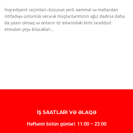
İnqrediyent seçimləri–Xüsusən yerli xammal və mallardan
istifadəyə üstünlük verərək müştərilərimizin ağız dadına daha
da yaxın olmaq və onların öz evlərindəki kimi tərəddüd
etmədən yeyə biləcəkləri…
İŞ SAATLARI VƏ ƏLAQƏ
Həftənin bütün günləri: 11:00 – 23:00