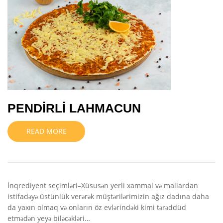
PENDİRLİ LAHMACUN
READ MORE
İnqrediyent seçimləri–Xüsusən yerli xammal və mallardan
istifadəyə üstünlük verərək müştərilərimizin ağız dadına daha
da yaxın olmaq və onların öz evlərindəki kimi tərəddüd
etmədən yeyə biləcəkləri…