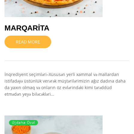
MARQARİTA
READ MORE
İnqrediyent seçimləri–Xüsusən yerli xammal və mallardan
istifadəyə üstünlük verərək müştərilərimizin ağız dadına daha
da yaxın olmaq və onların öz evlərindəki kimi tərəddüd
etmədən yeyə biləcəkləri…
Əjdaha Özəl