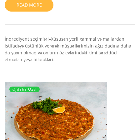
READ MORE
İnqrediyent seçimləri–Xüsusən yerli xammal və mallardan
istifadəyə üstünlük verərək müştərilərimizin ağız dadına daha
da yaxın olmaq və onların öz evlərindəki kimi tərəddüd
etmədən yeyə biləcəkləri…
Əjdaha Özəl