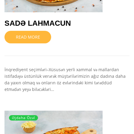
SADƏ LAHMACUN
READ MORE
İnqrediyent seçimləri–Xüsusən yerli xammal və mallardan
istifadəyə üstünlük verərək müştərilərimizin ağız dadına daha
da yaxın olmaq və onların öz evlərindəki kimi tərəddüd
etmədən yeyə biləcəkləri…
Əjdaha Özəl