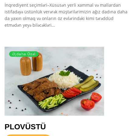
İnqrediyent seçimləri–Xüsusən yerli xammal və mallardan
istifadəyə üstünlük verərək müştərilərimizin ağız dadına daha
da yaxın olmaq və onların öz evlərindəki kimi tərəddüd
etmədən yeyə biləcəkləri…
Əjdaha Özəl
PLOVÜSTÜ