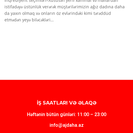
İnqrediyent seçimləri–Xüsusən yerli xammal və mallardan
istifadəyə üstünlük verərək müştərilərimizin ağız dadına daha
da yaxın olmaq və onların öz evlərindəki kimi tərəddüd
etmədən yeyə biləcəkləri…
İŞ SAATLARI VƏ ƏLAQƏ
Həftənin bütün günləri: 11:00 – 23:00
info@ajdaha.az