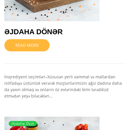
ƏJDAHA DÖNƏR
READ MORE
İnqrediyent seçimləri–Xüsusən yerli xammal və mallardan
istifadəyə üstünlük verərək müştərilərimizin ağız dadına daha
da yaxın olmaq və onların öz evlərindəki kimi tərəddüd
etmədən yeyə biləcəkləri…
Əjdaha Özəl