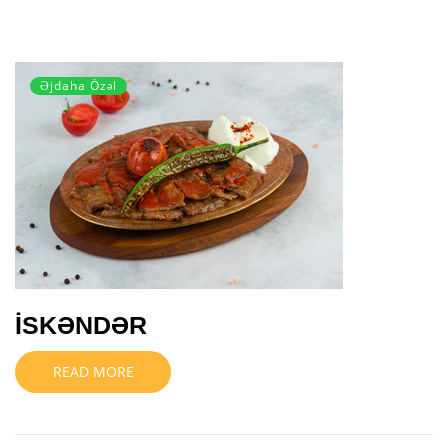
Əjdaha Özəl
İSKƏNDƏR
READ MORE