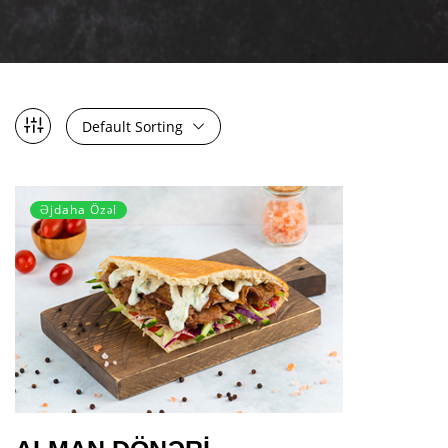
Default Sorting
Əjdaha Özəl