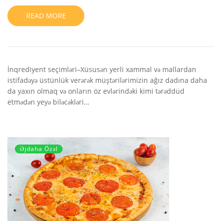
READ MORE
İnqrediyent seçimləri–Xüsusən yerli xammal və mallardan
istifadəyə üstünlük verərək müştərilərimizin ağız dadına daha
da yaxın olmaq və onların öz evlərindəki kimi tərəddüd
etmədən yeyə biləcəkləri…
Əjdaha Özəl