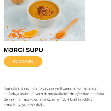
MƏRCİ SUPU
READ MORE
İnqrediyent seçimləri–Xüsusən yerli xammal və mallardan
istifadəyə üstünlük verərək müştərilərimizin ağız dadına daha
da yaxın olmaq və onların öz evlərindəki kimi tərəddüd
etmədən yeyə biləcəkləri…