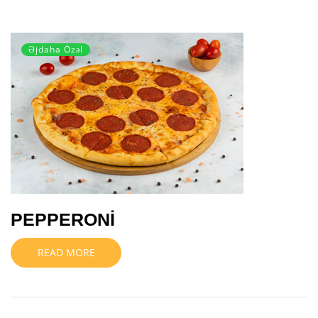
Əjdaha Özəl
PEPPERONİ
READ MORE