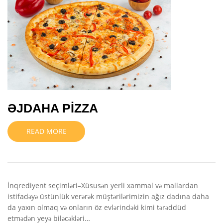
ƏJDAHA PİZZA
READ MORE
İnqrediyent seçimləri–Xüsusən yerli xammal və mallardan
istifadəyə üstünlük verərək müştərilərimizin ağız dadına daha
da yaxın olmaq və onların öz evlərindəki kimi tərəddüd
etmədən yeyə biləcəkləri…