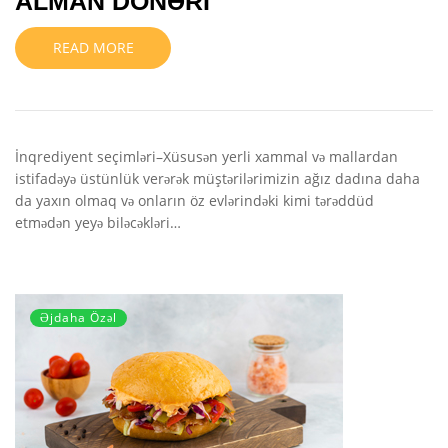
ALMAN DÖNƏRİ
READ MORE
İnqrediyent seçimləri–Xüsusən yerli xammal və mallardan
istifadəyə üstünlük verərək müştərilərimizin ağız dadına daha
da yaxın olmaq və onların öz evlərindəki kimi tərəddüd
etmədən yeyə biləcəkləri…
Əjdaha Özəl