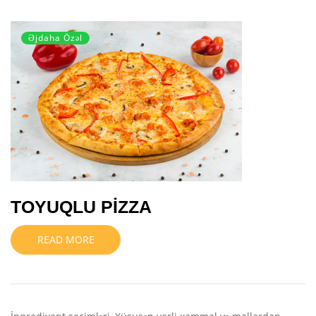
Əjdaha Özəl
TOYUQLU PİZZA
READ MORE