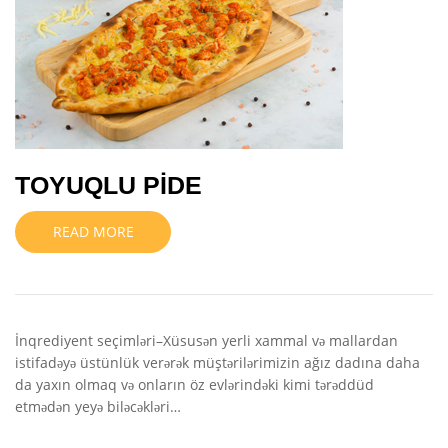
TOYUQLU PİDE
READ MORE
İnqrediyent seçimləri–Xüsusən yerli xammal və mallardan
istifadəyə üstünlük verərək müştərilərimizin ağız dadına daha
da yaxın olmaq və onların öz evlərindəki kimi tərəddüd
etmədən yeyə biləcəkləri…