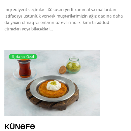
İnqrediyent seçimləri–Xüsusən yerli xammal və mallardan
istifadəyə üstünlük verərək müştərilərimizin ağız dadına daha
da yaxın olmaq və onların öz evlərindəki kimi tərəddüd
etmədən yeyə biləcəkləri…
Əjdaha Özəl
KÜNƏFƏ