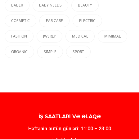
BABER
BABY NEEDS
BEAUTY
COSMETIC
EAR CARE
ELECTRIC
FASHION
JWERLY
MEDICAL
MIMIMAL
ORGANIC
SIMPLE
SPORT
İŞ SAATLARI VƏ ƏLAQƏ
Həftənin bütün günləri: 11:00 – 23:00