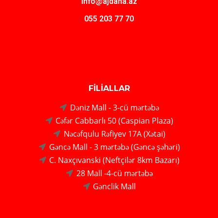
info@ajdaha.az
055 203 77 70
FİLİALLAR
Dəniz Mall - 3-cü mərtəbə
Cəfər Cabbarlı 50 (Caspian Plaza)
Nəcəfqulu Rəfiyev 17A (Xətai)
Gəncə Mall - 3 mərtəbə (Gəncə şəhəri)
C. Naxçıvanski (Neftçilər 8km Bazarı)
28 Mall -4-cü mərtəbə
Gənclik Mall